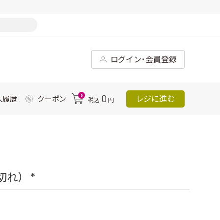
ログイン･会員登録
0
0
レジに進む
入履歴
クーポン
税込
円
れ） *