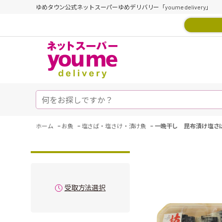
ゆめタウン公式ネットスーパーゆめデリバリー「youme delivery」
-
-
-
ホーム
お魚
塩さば・塩さけ・漬け魚
一晩干し 昆布漬け塩さ
受取方法選択