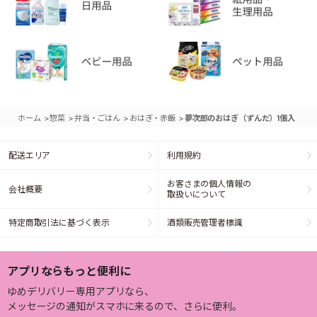
>
>
>
>
ホーム
惣菜
弁当・ごはん
おはぎ・赤飯
夢次郎のおはぎ（ずんだ）1個入
配送エリア
利用規約
お客さまの個人情報の
会社概要
取扱いについて
特定商取引法に基づく表示
酒類販売管理者標識
アプリならもっと便利に
ゆめデリバリー専用アプリなら、
メッセージの通知がスマホに来るので、さらに便利。