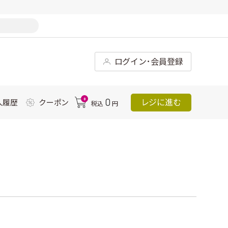
ログイン･会員登録
0
0
レジに進む
入履歴
クーポン
税込
円