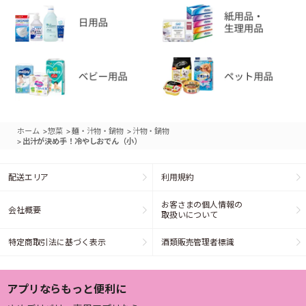
>
>
>
ホーム
惣菜
麺・汁物・鍋物
汁物・鍋物
>
出汁が決め手！冷やしおでん（小）
配送エリア
利用規約
お客さまの個人情報の
会社概要
取扱いについて
特定商取引法に基づく表示
酒類販売管理者標識
アプリならもっと便利に