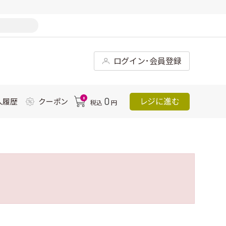
ログイン･会員登録
0
0
レジに進む
入履歴
クーポン
税込
円