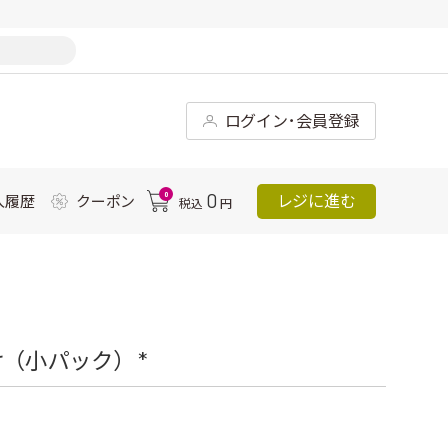
ログイン･会員登録
0
0
レジに進む
入履歴
クーポン
税込
円
（小パック） *