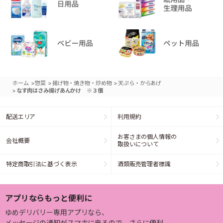
>
>
>
ホーム
惣菜
揚げ物・焼き物・炒め物
天ぷら・からあげ
>
なす肉はさみ揚げあんかけ ※３個
配送エリア
利用規約
お客さまの個人情報の
会社概要
取扱いについて
特定商取引法に基づく表示
酒類販売管理者標識
アプリならもっと便利に
ゆめデリバリー専用アプリなら、
メッセージの通知がスマホに来るので、さらに便利。