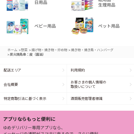
>
>
>
ホーム
惣菜
揚げ物・焼き物・炒め物
焼き物・焼き鳥・ハンバーグ
>
炭火焼鳥串：皮（醤油）
配送エリア
利用規約
お客さまの個人情報の
会社概要
取扱いについて
特定商取引法に基づく表示
酒類販売管理者標識
アプリならもっと便利に
ゆめデリバリー専用アプリなら、
メッセージの通知がスマホに来るので、さらに便利。