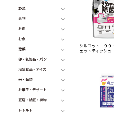
野菜
果物
お肉
お魚
シルコット ９９.
惣菜
ェットティッシュ
卵・乳製品・パン
冷凍食品・アイス
米・麺類
お菓子・デザート
豆腐・納豆・練物
レトルト