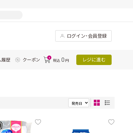
ログイン･会員登録
0
0
レジに進む
入履歴
クーポン
税込
円