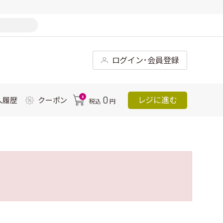
ログイン･会員登録
0
0
レジに進む
入履歴
クーポン
税込
円