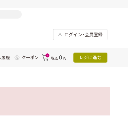
ログイン･会員登録
0
0
レジに進む
入履歴
クーポン
税込
円