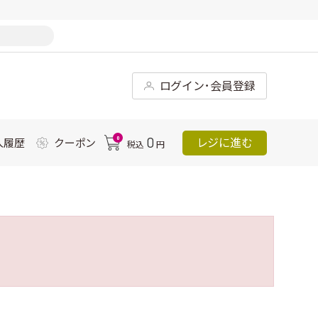
ログイン･会員登録
0
0
レジに進む
入履歴
クーポン
税込
円