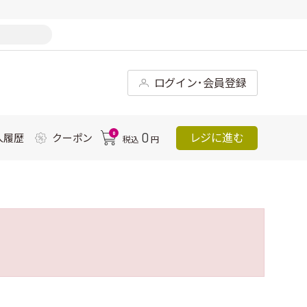
ログイン･会員登録
0
0
レジに進む
入履歴
クーポン
税込
円