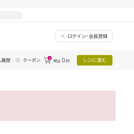
ログイン･会員登録
0
0
レジに進む
入履歴
クーポン
税込
円