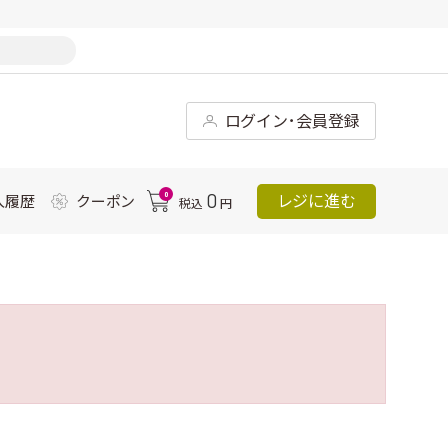
ログイン･会員登録
0
0
レジに進む
入履歴
クーポン
税込
円