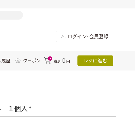
ログイン･会員登録
0
0
レジに進む
入履歴
クーポン
税込
円
 １個入 *