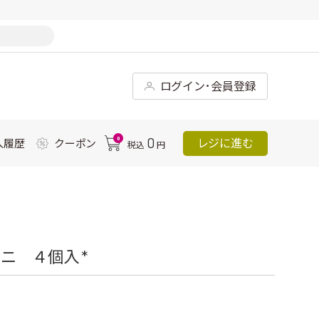
ログイン･会員登録
0
0
レジに進む
入履歴
クーポン
税込
円
ニ ４個入 *