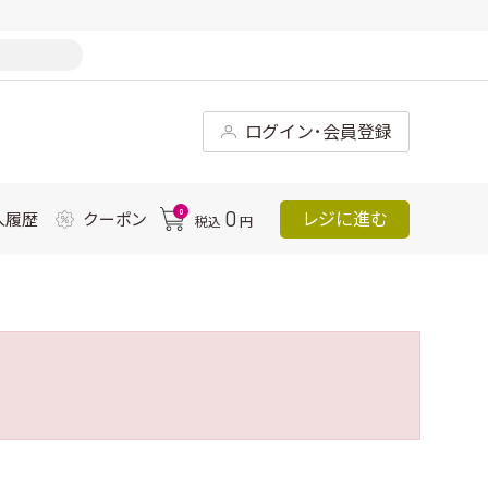
ログイン･会員登録
0
0
レジに進む
入履歴
クーポン
税込
円