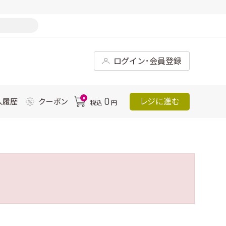
ログイン･会員登録
0
0
レジに進む
入履歴
クーポン
税込
円