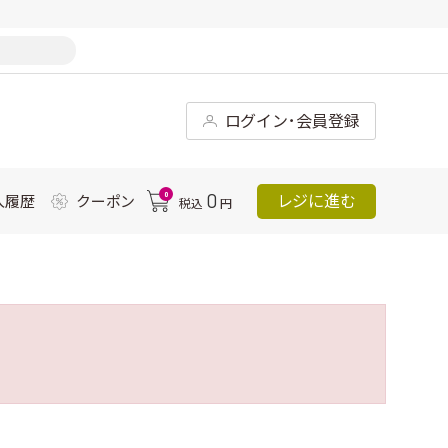
ログイン･会員登録
0
0
レジに進む
入履歴
クーポン
税込
円