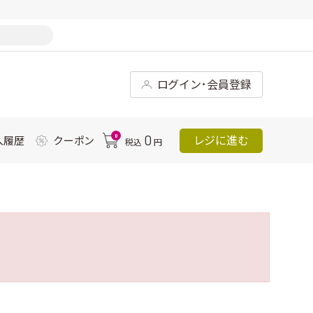
ログイン･会員登録
0
0
レジに進む
入履歴
クーポン
税込
円