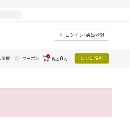
ログイン･会員登録
0
0
レジに進む
入履歴
クーポン
税込
円