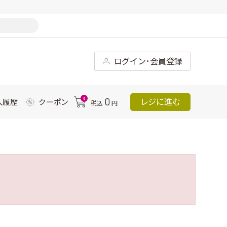
ログイン･会員登録
0
0
レジに進む
入履歴
クーポン
税込
円