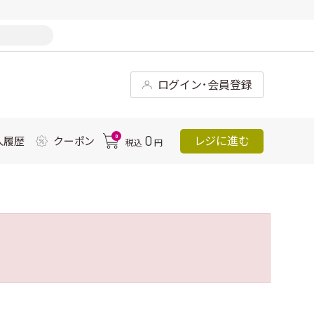
ログイン･会員登録
0
0
レジに進む
入履歴
クーポン
税込
円