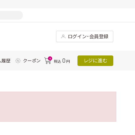
ログイン･会員登録
0
0
レジに進む
入履歴
クーポン
税込
円