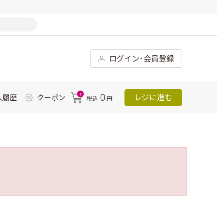
ログイン･会員登録
0
0
レジに進む
入履歴
クーポン
税込
円