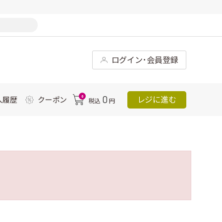
ログイン･会員登録
0
0
レジに進む
入履歴
クーポン
税込
円