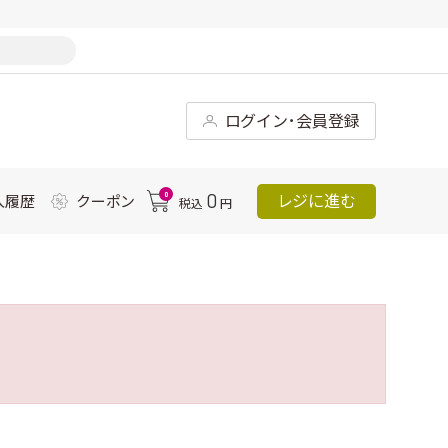
ログイン･会員登録
0
0
レジに進む
入履歴
クーポン
税込
円