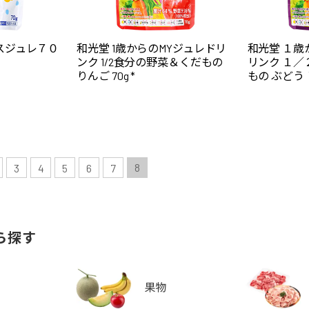
スジュレ７０
和光堂 1歳からのMYジュレドリ
和光堂 １
ンク 1/2食分の野菜＆くだもの
リンク １
りんご 70g *
もの ぶどう 
8
3
4
5
6
7
ら探す