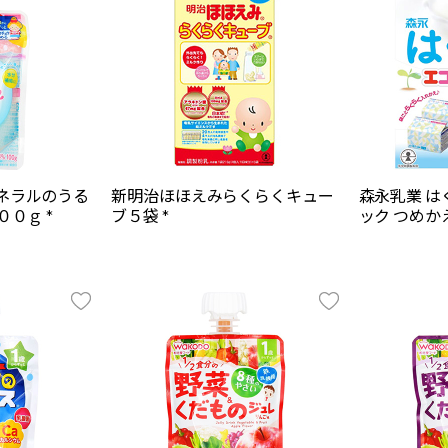
ネラルのうる
新明治ほほえみらくらくキュー
森永乳業 は
００ｇ *
ブ５袋 *
ック つめかえ