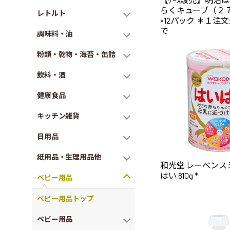
らくキューブ（２
レトルト
×12パック ＊１注
で
調味料・油
粉類・乾物・海苔・缶詰
飲料・酒
健康食品
キッチン雑貨
日用品
紙用品・生理用品他
和光堂 レーベンス
はい 810g *
ベビー用品
ベビー用品トップ
ベビー用品