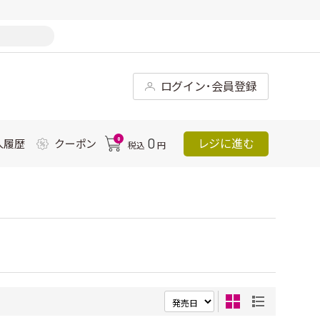
ログイン･会員登録
0
0
レジに進む
入履歴
クーポン
税込
円