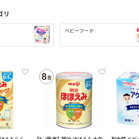
ゴリ
ベビーフード
ほほえみらく
【ｹｰｽ販売】明治 ほほえみ 大缶
和光堂 ベビ