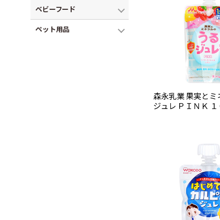
ベビーフード
ペット用品
森永乳業 果実とミ
ジュレ ＰＩＮＫ １