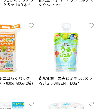
１２５ｍｌ×３本 *
んぐん 830g *
ル エコらくパック
森永乳業 果実とミネラルのう
800g (400g×2袋)
るジュレGREEN 100g *