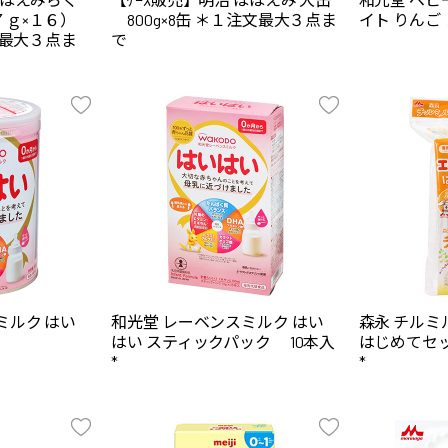
７ｇ×１６）
800g×8缶 ＊１注文最大３点ま
イト りんご 
文最大３点ま
で
ミルク はい
和光堂 レーベンスミルク はい
森永 チルミ
はい スティックパック 10本入
はじめてセット 
*
*