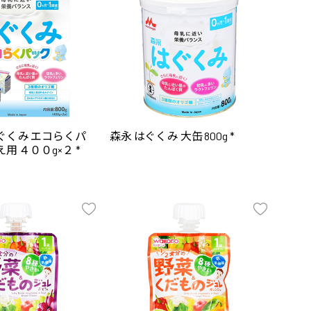
ぐくみ エコらくパ
森永 はぐくみ 大缶 800g *
用 ４００g×２ *