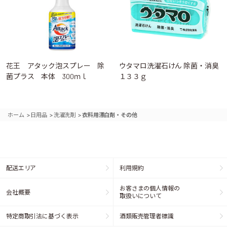
花王 アタック泡スプレー 除
ウタマロ洗濯石けん 除菌・消臭
菌プラス 本体 300ｍｌ
１３３ｇ
>
>
>
ホーム
日用品
洗濯洗剤
衣料用漂白剤・その他
配送エリア
利用規約
お客さまの個人情報の
会社概要
取扱いについて
特定商取引法に基づく表示
酒類販売管理者標識