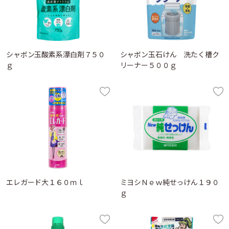
シャボン玉酸素系漂白剤７５０
シャボン玉石けん 洗たく槽ク
ｇ
リーナー５００ｇ
エレガード大１６０ｍｌ
ミヨシＮｅｗ純せっけん１９０
ｇ