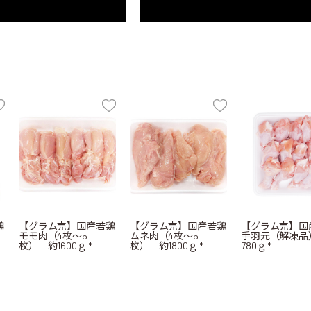
鶏
【グラム売】国産若鶏
【グラム売】国産若鶏
【グラム売】国
モモ肉（4枚～5
ムネ肉（4枚～5
手羽元（解凍品
枚） 約1600ｇ *
枚） 約1800ｇ *
780ｇ *