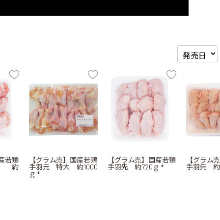
産若鶏
【グラム売】国産若鶏
【グラム売】国産若鶏
【グラム
） 約
手羽元 特大 約1000
手羽先 約720ｇ *
手羽先 約1
ｇ *