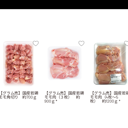
【グラム売】国産若鶏
【グラム売】国産若鶏
【グラム売】国産若
モモ角切り 約700ｇ
モモ肉（３枚） 約
モモ肉（4枚～5
900ｇ *
枚） 約1200ｇ *