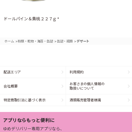
ドールパイン＆黄桃２２７ｇ *
>
>
>
ホーム
粉類・乾物・海苔・缶詰
缶詰・瓶類
デザート
配送エリア
利用規約
お客さまの個人情報の
会社概要
取扱いについて
特定商取引法に基づく表示
酒類販売管理者標識
アプリならもっと便利に
ゆめデリバリー専用アプリなら、