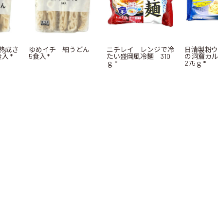
熟成さ
ゆめイチ 細うどん
ニチレイ レンジで冷
日清製粉
入 *
5食入 *
たい盛岡風冷麺 310
の洞窟カ
ｇ *
275ｇ *