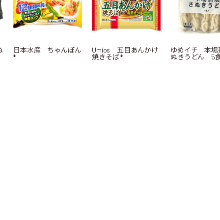
ぬ
日本水産 ちゃんぽん
Umios 五目あんかけ
ゆめイチ 本場
*
焼きそば *
ぬきうどん 5食