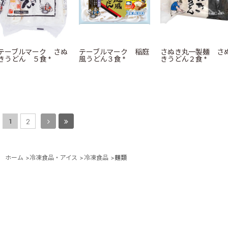
テーブルマーク さぬ
テーブルマーク 稲庭
さぬき丸一製麺 さ
きうどん ５食 *
風うどん３食 *
きうどん２食 *
1
2
ホーム
>
冷凍食品・アイス
>
冷凍食品
>
麺類