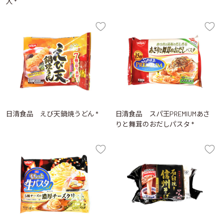
入 *
日清食品 えび天鍋焼うどん *
日清食品 スパ王PREMIUMあさ
りと舞茸のおだしパスタ *