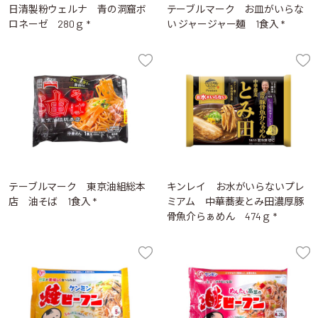
日清製粉ウェルナ 青の洞窟ボ
テーブルマーク お皿がいらな
ロネーゼ 280ｇ *
い ジャージャー麺 1食入 *
テーブルマーク 東京油組総本
キンレイ お水がいらないプレ
店 油そば 1食入 *
ミアム 中華蕎麦とみ田濃厚豚
骨魚介らぁめん 474ｇ *