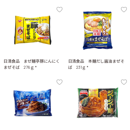
日清食品 まぜ麺亭豚にんにく
日清食品 本麺だし醤油まぜそ
まぜそば 276ｇ *
ば 231ｇ *