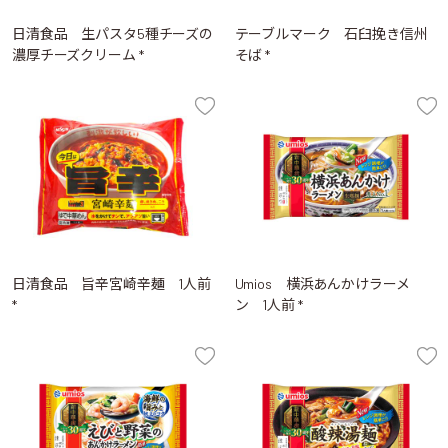
日清食品 生パスタ5種チーズの
テーブルマーク 石臼挽き信州
濃厚チーズクリーム *
そば *
日清食品 旨辛宮崎辛麺 1人前
Umios 横浜あんかけラーメ
*
ン 1人前 *