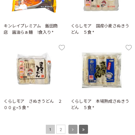
キンレイプレミアム 飯田商
くらしモア 国産小麦さぬきう
店 醤油らぁ麺 1食入り *
どん ５食 *
くらしモア さぬきうどん ２
くらしモア 本場熟成さぬきう
００ｇ×５食 *
どん ５食 *
1
2