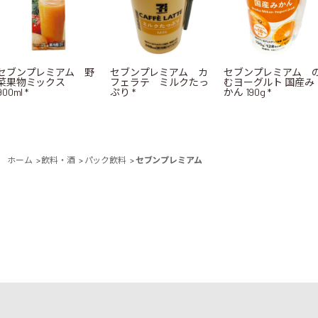
セブンプレミアム 野
セブンプレミアム カ
セブンプレミアム 
菜果物ミックス
フェラテ ミルクたっ
むヨーグルト 国産み
900ml *
ぷり *
かん 190g *
ホーム
>
飲料・酒
>
パック飲料
>
セブンプレミアム