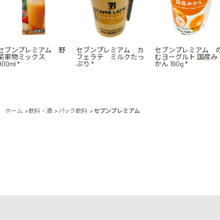
セブンプレミアム 野
セブンプレミアム カ
セブンプレミアム 
菜果物ミックス
フェラテ ミルクたっ
むヨーグルト 国産み
900ml *
ぷり *
かん 190g *
ホーム
>
飲料・酒
>
パック飲料
>
セブンプレミアム