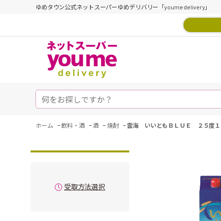
ゆめタウン公式ネットスーパーゆめデリバリー「youme delivery」
-
-
-
-
ホーム
飲料・酒
酒
焼酎
雲海 いいともＢＬＵＥ ２５度１
受取方法選択