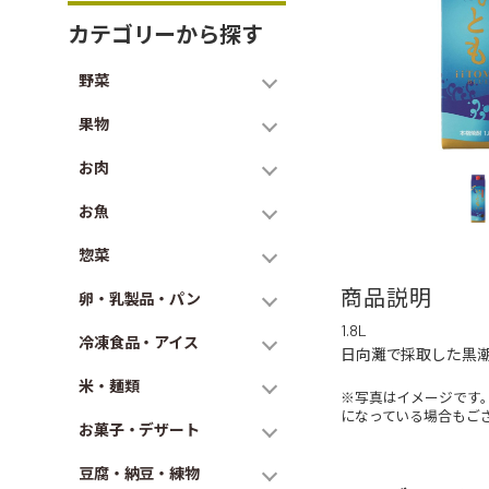
カテゴリーから探す
野菜
果物
お肉
お魚
惣菜
商品説明
卵・乳製品・パン
1.8L
冷凍食品・アイス
日向灘で採取した黒潮
米・麺類
※写真はイメージです
になっている場合もご
お菓子・デザート
豆腐・納豆・練物