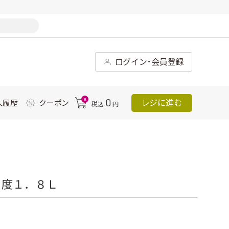
ログイン･会員登録
0
0
レジに進む
入履歴
クーポン
税込
円
５度１．８Ｌ