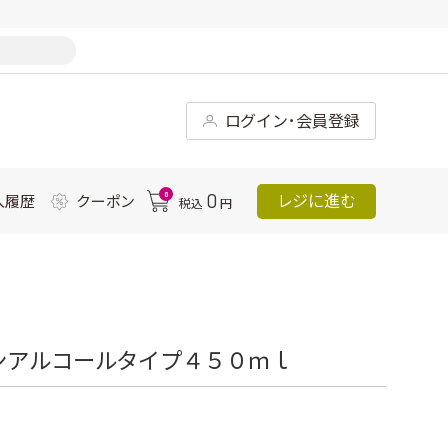
ログイン･会員登録
0
0
レジに進む
入履歴
クーポン
税込
円
ンアルコールタイプ４５０ｍｌ