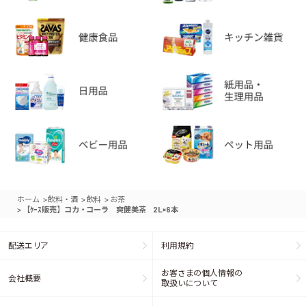
>
>
>
ホーム
飲料・酒
飲料
お茶
>
【ｹｰｽ販売】コカ・コーラ 爽健美茶 2L×6本
配送エリア
利用規約
お客さまの個人情報の
会社概要
取扱いについて