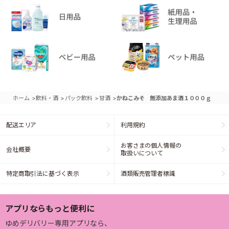
>
>
>
>
ホーム
飲料・酒
パック飲料
甘酒
かねこみそ 無添加あま酒１０００ｇ
配送エリア
利用規約
お客さまの個人情報の
会社概要
取扱いについて
特定商取引法に基づく表示
酒類販売管理者標識
アプリならもっと便利に
ゆめデリバリー専用アプリなら、