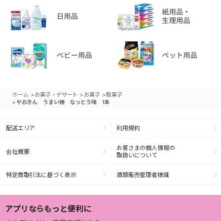
>
>
>
ホーム
お菓子・デザート
お菓子
駄菓子
>
やおきん うまい棒 なっとう味 1本
配送エリア
利用規約
お客さまの個人情報の
会社概要
取扱いについて
特定商取引法に基づく表示
酒類販売管理者標識
アプリならもっと便利に