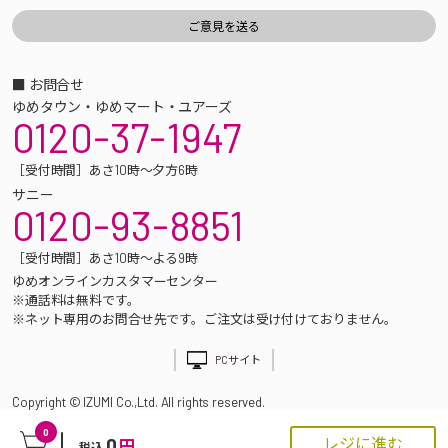
■ お問合せ
ゆめタウン・ゆめマート・ユアーズ
0120-37-1947
［受付時間］あさ10時～夕方6時
サニー
0120-93-8851
［受付時間］あさ10時～よる9時
ゆめオンラインカスタマーセンター
※通話料は無料です。
※ネット専用のお問合せ先です。ご注文は受け付けておりません。
PCサイト
Copyright © IZUMI Co.,Ltd. All rights reserved.
0
0
レジに進む
円
税込