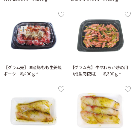
【グラム売】国産豚もも生姜焼
【グラム売】牛やわらか炒め用
ポーク 約400ｇ *
（成型肉使用） 約300ｇ *