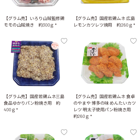
【グラム売】いろり山賊監修鶏
【グラム売】国産若鶏ムネ 広島
モモの山賊焼き 約300ｇ *
レモンカツレツ焼用 約260ｇ *
【グラム売】国産若鶏ムネ三島
【グラム売】国産若鶏ムネ 食卓
食品ゆかりパン粉焼き用 約
のやまや 博多の味 めんたいカツ
400ｇ *
レツ 明太子使用パン粉焼き用
約260ｇ *