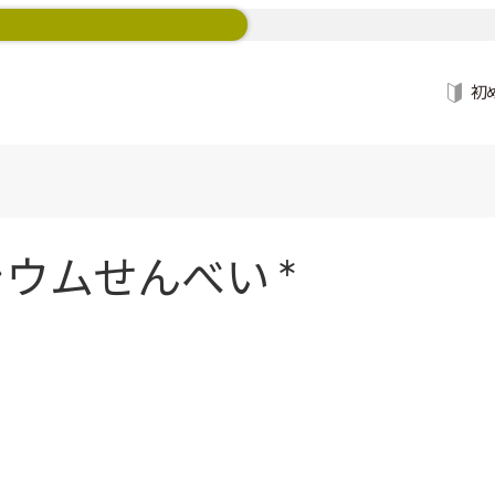
初
ウムせんべい *