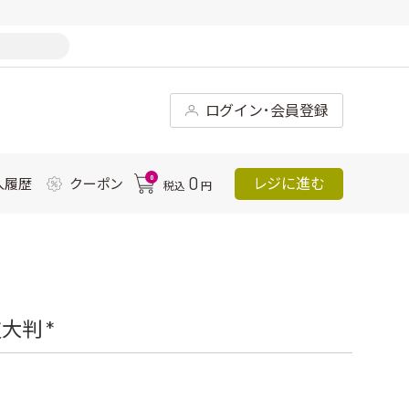
ログイン･会員登録
0
0
レジに進む
入履歴
クーポン
税込
円
判 *