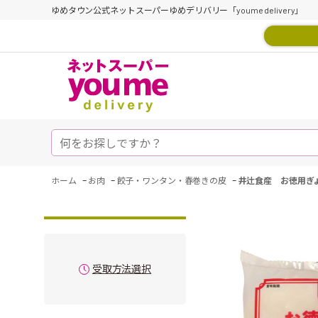
ゆめタウン公式ネットスーパーゆめデリバリー「youme delivery」
-
-
-
ホーム
お肉
餃子・ワンタン・春巻きの皮
井辻食産 お徳用ぎ
受取方法選択