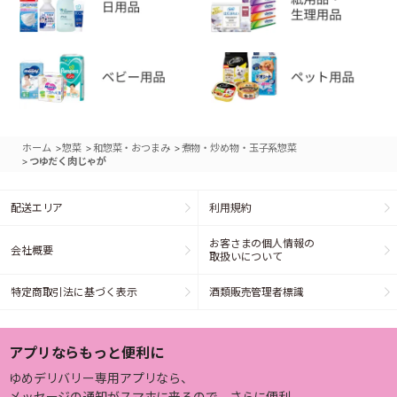
>
>
>
ホーム
惣菜
和惣菜・おつまみ
煮物・炒め物・玉子系惣菜
>
つゆだく肉じゃが
配送エリア
利用規約
お客さまの個人情報の
会社概要
取扱いについて
特定商取引法に基づく表示
酒類販売管理者標識
アプリならもっと便利に
ゆめデリバリー専用アプリなら、
メッセージの通知がスマホに来るので、さらに便利。