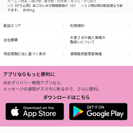
>
>
>
ホーム
惣菜
揚げ物・焼き物・炒め物
天ぷら・からあげ
>
◎【グラム売】あごだしゆず胡椒唐揚げ（小） ※１２時以降の配送便より承
ります。 約150ｇ
配送エリア
利用規約
お客さまの個人情報の
会社概要
取扱いについて
特定商取引法に基づく表示
酒類販売管理者標識
アプリならもっと便利に
ゆめデリバリー専用アプリなら、
メッセージの通知がスマホに来るので、さらに便利。
ダウンロードはこちら