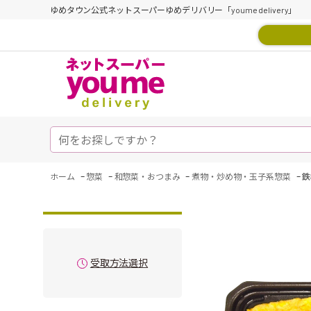
ゆめタウン公式ネットスーパーゆめデリバリー「youme delivery」
-
-
-
-
ホーム
惣菜
和惣菜・おつまみ
煮物・炒め物・玉子系惣菜
鉄
受取方法選択