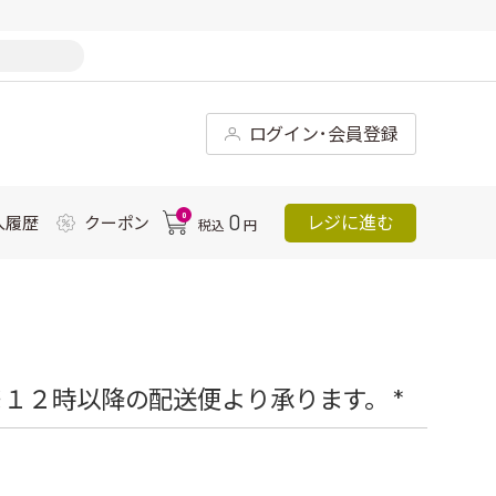
ログイン･会員登録
0
0
レジに進む
入履歴
クーポン
税込
円
１２時以降の配送便より承ります。 *