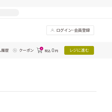
ログイン･会員登録
0
0
レジに進む
入履歴
クーポン
税込
円