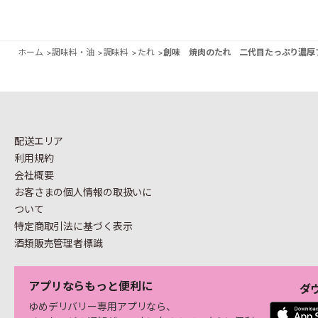
ホーム
>
調味料・油
>
調味料
>
たれ
>
創味 焼肉のたれ 二代目たっぷり濃厚フ
配送エリア
利用規約
会社概要
お客さまの個人情報の
取扱いに
ついて
特定商取引法に基づく表示
酒類販売管理者標識
アプリならもっと便利に
ダ
ゆめデリバリー専用アプリなら、