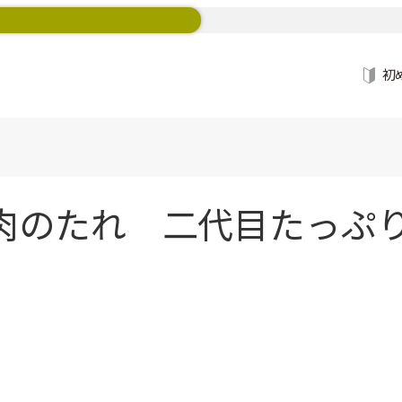
初
肉のたれ 二代目たっぷり濃