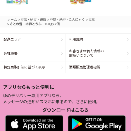
>
>
>
ホーム
豆腐・納豆・練物
豆腐・納豆・こんにゃく
豆腐
>
さとの雪 木綿とうふ 150ｇ×2個
配送エリア
利用規約
お客さまの個人情報の
会社概要
取扱いについて
特定商取引法に基づく表示
酒類販売管理者標識
アプリならもっと便利に
ゆめデリバリー専用アプリなら、
メッセージの通知がスマホに来るので、さらに便利。
ダウンロードはこちら